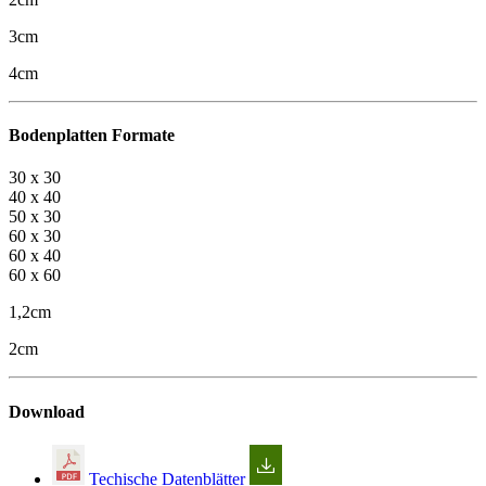
3cm
4cm
Bodenplatten Formate
30 x 30
40 x 40
50 x 30
60 x 30
60 x 40
60 x 60
1,2cm
2cm
Download
Techische Datenblätter