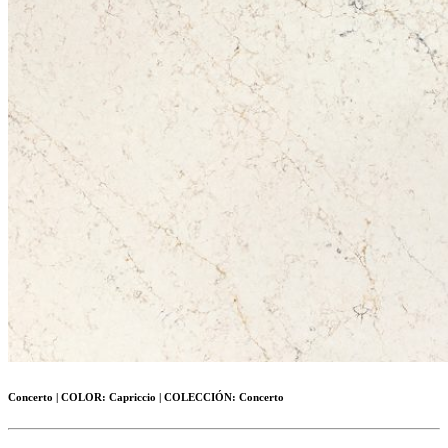
Concerto
|
COLOR:
Capriccio |
COLECCIÓN:
Concerto