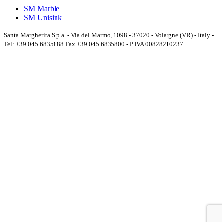
SM Marble
SM Unisink
Santa Margherita S.p.a. - Via del Marmo, 1098 - 37020 - Volargne (VR) - Italy -
Tel: +39 045 6835888 Fax +39 045 6835800 - P.IVA 00828210237