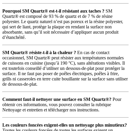
Pourquoi SM Quartz® est-t-il résistant aux taches ?
SM
Quartz® est composé de 93 % de quartz et de 7 % de résine
polyester. Le quartz naturel n’est pas poreux et la résine polyester,
qui sert de liant, protège la plaque en rendant la surface non
absorbante, sans qu’il soit nécessaire d’appliquer aucun produit
d’étanchéité.
SM Quartz® résiste-t-il à la chaleur ?
En cas de contact
occasionnel, SM Quartz® peut résister aux températures normales
de cuissons en cuisine (jusqu’à 190 °C), sans altérations visibles. Il
est toutefois conseillé d’utiliser un dessous-de-plat pour protéger la
surface. Il ne faut pas poser de poêles électriques, poêles à frire,
grills ni casseroles en terre cuite bouillante sur la surface sans utiliser
de dessous-de-plat.
Comment faut-il nettoyer une surface en SM Quartz®?
Pour
obtenir ces informations, vous pouvez consulter la rubrique
Nettoyage et entretien et télécharger nos instructions.
Les couleurs foncées exigent-elles un nettoyage plus minutieux?
Toutes les couleurs foncées de toutes les surfaces exigent un