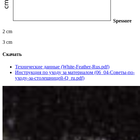
Spessore
2 cm
3 cm
Скачать
Технические данные (White-Feather-Rus.pdf)
Инструкция по уходу за материалом (06_04-Советы-по-
уходу-за-столешницей-Q_ru.pdf)