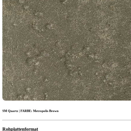
SM Quartz
|
FARBE:
Metropolis Brown
Rohplattenformat