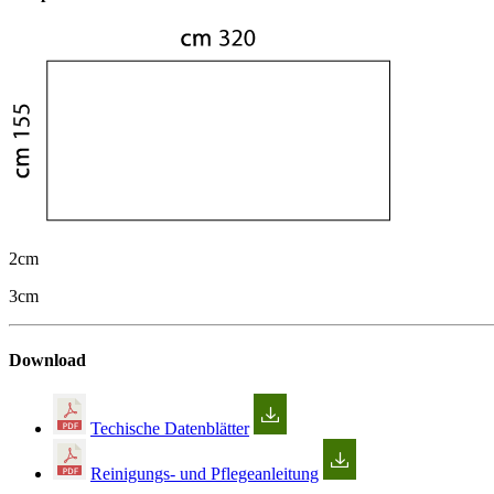
2cm
3cm
Download
Techische Datenblätter
Reinigungs- und Pflegeanleitung