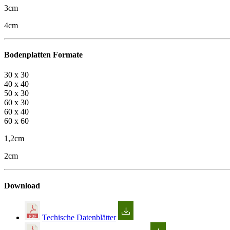
3cm
4cm
Bodenplatten Formate
30 x 30
40 x 40
50 x 30
60 x 30
60 x 40
60 x 60
1,2cm
2cm
Download
Techische Datenblätter