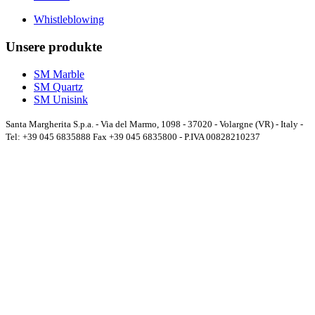
Whistleblowing
Unsere produkte
SM Marble
SM Quartz
SM Unisink
Santa Margherita S.p.a. - Via del Marmo, 1098 - 37020 - Volargne (VR) - Italy -
Tel: +39 045 6835888 Fax +39 045 6835800 - P.IVA 00828210237