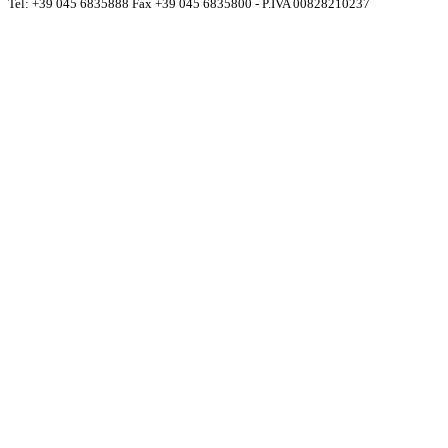
Tel: +39 045 6835888 Fax +39 045 6835800 - P.IVA 00828210237