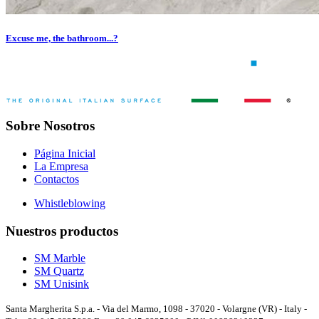
Excuse me, the bathroom...?
Sobre Nosotros
Página Inicial
La Empresa
Contactos
Whistleblowing
Nuestros productos
SM Marble
SM Quartz
SM Unisink
Santa Margherita S.p.a. - Via del Marmo, 1098 - 37020 - Volargne (VR) - Italy -