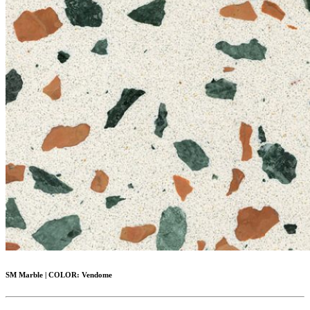
SM Marble
|
COLOR:
Vendome