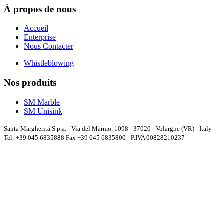
À propos de nous
Accueil
Enterprise
Nous Contacter
Whistleblowing
Nos produits
SM Marble
SM Unisink
Santa Margherita S.p.a. - Via del Marmo, 1098 - 37020 - Volargne (VR) - Italy -
Tel: +39 045 6835888 Fax +39 045 6835800 - P.IVA 00828210237