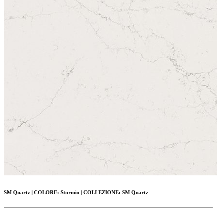
SM Quartz
|
COLORE:
Stormio |
COLLEZIONE:
SM Quartz