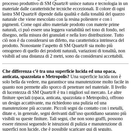
processo produttivo di SM Quartz® unisce natura e tecnologia in un
materiale dalle caratteristiche tecniche eccezionali. Il colore di ogni
lastra SM Quartz® dipende dalla qualità e dalla tonalità del quarzo
naturale che viene mescolato con la resina poliestere e con i
pigmenti. Come ogni altro materiale prodotto con materie prime
naturali, ci può essere una leggera variabilità nel tono di fondo, nel
disegno, nella misura dei granulati e nella loro distribuzione. Tutto
ciò non è da considerarsi un difetto, ma caratteristica intrinseca del
prodotto. Nonostante l’aspetto di SM Quartz® sia molto più
omogeneo di quello dei prodotti naturali, variazioni di tonalità, non
visibili ad una distanza di 2 metri, sono da considerarsi accettabili.
Che differenza c’è tra una superficie lucida ed una opaca,
anticata, spazzolata o Metropolis?
Una superficie lucida non è
solo bella da vedere, ma garantisce una manutenzione molto facile in
quanto non permette allo sporco di penetrare nel materiale. Il livello
di lucentezza di SM Quartz® è tra i migliori sul mercato. Le altre
finiture speciali (opaca, anticata, spazzolata o Metropolis), offrono
un design accattivante, ma richiedono una pulizia ed una
manutenzione più accurate. Piccoli segni da contatto con i metalli,
ditate e, in generale, segni derivanti dall’uso quotidiano saranno più
visibili su queste finiture. Tali segni, che non sono graffi, possono
essere rimossi seguendo le istruzioni di pulizia e manutenzione di
superfici non lucide, che è possibile scaricare qui di seguito.