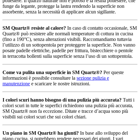
poliestere. Il quarzo naturale non è poroso e la resina poliestere, che
funge da legante, protegge la lastra rendendo la superficie non
assorbente, senza la necessità di applicare alcun sigillante.
SM Quartz® resiste al calore?
In caso di contatto occasionale, SM
Quartz® può resistere alle normali temperature di cottura in cucina
(fino a 190°C), senza alterazioni visibili. Raccomandiamo tuttavia
l’utilizzo di un sottopentola per proteggere la superficie. Non vanno
posate padelle elettriche, padelle per frittura, bistecchiere o pentole
in terracotta bollenti sulla superficie senza l’uso di un sottopentola.
Come va pulita una superficie in SM Quartz®?
Per queste
informazioni è possibile consultare la
sezione pulizia e
manutenzione
e scaricare le nostre istruzioni.
I colori scuri hanno bisogno di una pulizia più accurata?
Tutti i
colori scuri in tutte le superfici richiedono una pulizia più accurata,
SM Quartz® non fa eccezione. Ditate e tracce d’acqua sono più
visibili sui colori scuri che sui colori chiari.
Un piano in SM Quartz® ha giunti?
In base allo sviluppo del
piano cucina, si potrebbero rendere necessari dei giunti. I vari