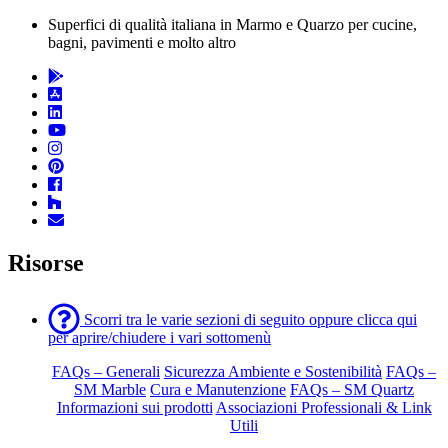
Superfici di qualità italiana in Marmo e Quarzo per cucine,
bagni, pavimenti e molto altro
Risorse
Scorri tra le varie sezioni di seguito oppure clicca qui
per aprire/chiudere i vari sottomenù
FAQs – Generali
Sicurezza Ambiente e Sostenibilità
FAQs –
SM Marble
Cura e Manutenzione
FAQs – SM Quartz
Informazioni sui prodotti
Associazioni Professionali & Link
Utili