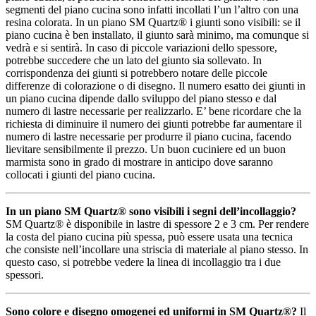
segmenti del piano cucina sono infatti incollati l’un l’altro con una
resina colorata. In un piano SM Quartz® i giunti sono visibili: se il
piano cucina è ben installato, il giunto sarà minimo, ma comunque si
vedrà e si sentirà. In caso di piccole variazioni dello spessore,
potrebbe succedere che un lato del giunto sia sollevato. In
corrispondenza dei giunti si potrebbero notare delle piccole
differenze di colorazione o di disegno. Il numero esatto dei giunti in
un piano cucina dipende dallo sviluppo del piano stesso e dal
numero di lastre necessarie per realizzarlo. E’ bene ricordare che la
richiesta di diminuire il numero dei giunti potrebbe far aumentare il
numero di lastre necessarie per produrre il piano cucina, facendo
lievitare sensibilmente il prezzo. Un buon cuciniere ed un buon
marmista sono in grado di mostrare in anticipo dove saranno
collocati i giunti del piano cucina.
In un piano SM Quartz® sono visibili i segni dell’incollaggio?
SM Quartz® è disponibile in lastre di spessore 2 e 3 cm. Per rendere
la costa del piano cucina più spessa, può essere usata una tecnica
che consiste nell’incollare una striscia di materiale al piano stesso. In
questo caso, si potrebbe vedere la linea di incollaggio tra i due
spessori.
Sono colore e disegno omogenei ed uniformi in SM Quartz®?
Il