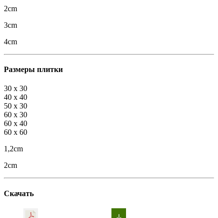
2cm
3cm
4cm
Размеры плитки
30 x 30
40 x 40
50 x 30
60 x 30
60 x 40
60 x 60
1,2cm
2cm
Скачать