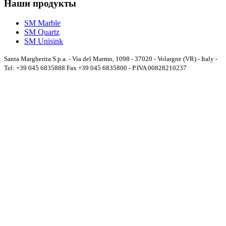
Наши продукты
SM Marble
SM Quartz
SM Unisink
Santa Margherita S.p.a. - Via del Marmo, 1098 - 37020 - Volargne (VR) - Italy -
Tel: +39 045 6835888 Fax +39 045 6835800 - P.IVA 00828210237