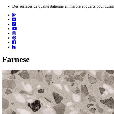
Des surfaces de qualité italienne en marbre et quartz pour cuisin
Farnese