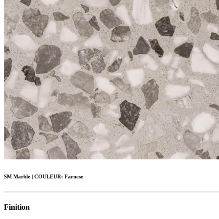
SM Marble
|
COULEUR:
Farnese
Finition