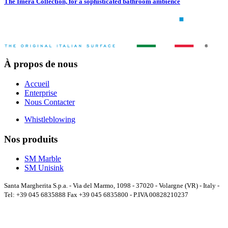
The Imera Collection, for a sophisticated bathroom ambience
À propos de nous
Accueil
Enterprise
Nous Contacter
Whistleblowing
Nos produits
SM Marble
SM Unisink
Santa Margherita S.p.a. - Via del Marmo, 1098 - 37020 - Volargne (VR) - Italy -
Tel: +39 045 6835888 Fax +39 045 6835800 - P.IVA 00828210237