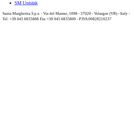
SM Unisink
Santa Margherita S.p.a. - Via del Marmo, 1098 - 37020 - Volargne (VR) - Italy -
Tel: +39 045 6835888 Fax +39 045 6835800 - P.IVA 00828210237