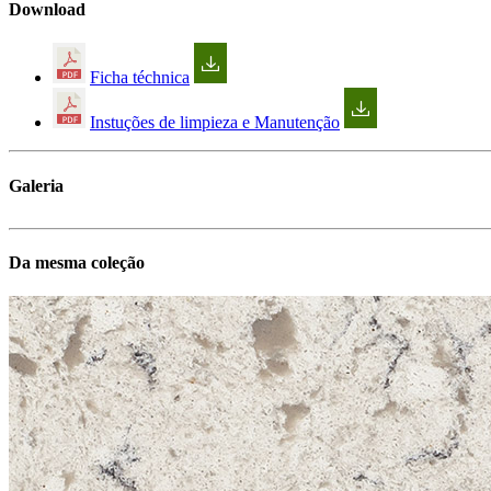
Download
Ficha téchnica
Instuções de limpieza e Manutenção
Galeria
Da mesma coleção