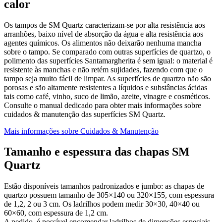
calor
Os tampos de SM Quartz caracterizam-se por alta resistência aos
arranhões, baixo nível de absorção da água e alta resistência aos
agentes químicos. Os alimentos não deixarão nenhuma mancha
sobre o tampo. Se comparado com outras superfícies de quartzo, o
polimento das superfícies Santamargherita é sem igual: o material é
resistente às manchas e não retém sujidades, fazendo com que o
tampo seja muito fácil de limpar. As superfícies de quartzo não são
porosas e são altamente resistentes a líquidos e substâncias ácidas
tais como café, vinho, suco de limão, azeite, vinagre e cosméticos.
Consulte o manual dedicado para obter mais informações sobre
cuidados & manutenção das superfícies SM Quartz.
Mais informações sobre Cuidados & Manutenção
Tamanho e espessura das chapas SM
Quartz
Estão disponíveis tamanhos padronizados e jumbo: as chapas de
quartzo possuem tamanho de 305×140 ou 320×155, com espessura
de 1,2, 2 ou 3 cm. Os ladrilhos podem medir 30×30, 40×40 ou
60×60, com espessura de 1,2 cm.
A pedido, é possível encomendar ladrilhos de dimensões especiais.