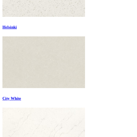
Helsinki
City White