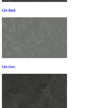
City Dark
City Grey