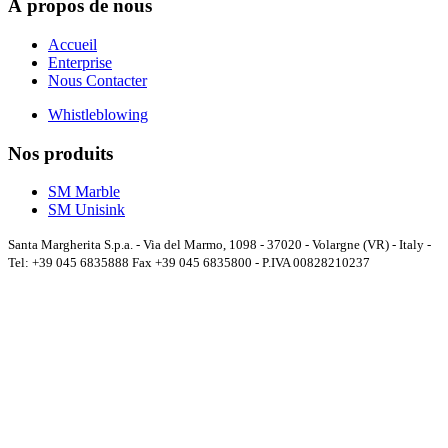
À propos de nous
Accueil
Enterprise
Nous Contacter
Whistleblowing
Nos produits
SM Marble
SM Unisink
Santa Margherita S.p.a. - Via del Marmo, 1098 - 37020 - Volargne (VR) - Italy -
Tel: +39 045 6835888 Fax +39 045 6835800 - P.IVA 00828210237