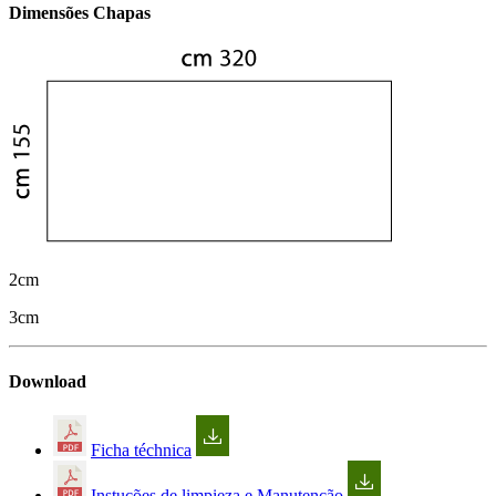
Dimensões Chapas
2cm
3cm
Download
Ficha téchnica
Instuções de limpieza e Manutenção