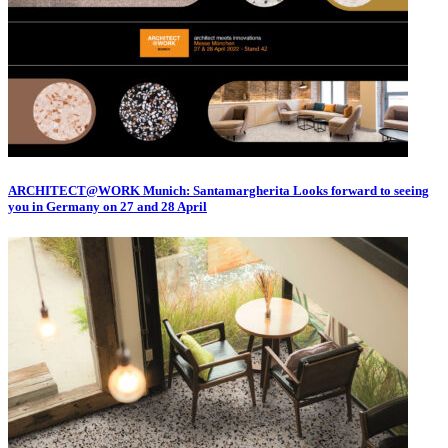
ARCHITECT@WORK Munich: Santamargherita Looks forward to seeing
you in Germany on 27 and 28 April