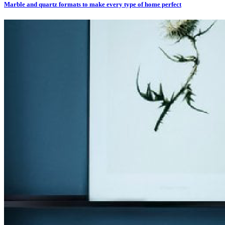
Marble and quartz formats to make every type of home perfect