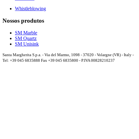
Whistleblowing
Nossos produtos
SM Marble
SM Quartz
SM Unisink
Santa Margherita S.p.a. - Via del Marmo, 1098 - 37020 - Volargne (VR) - Italy -
Tel: +39 045 6835888 Fax +39 045 6835800 - P.IVA 00828210237