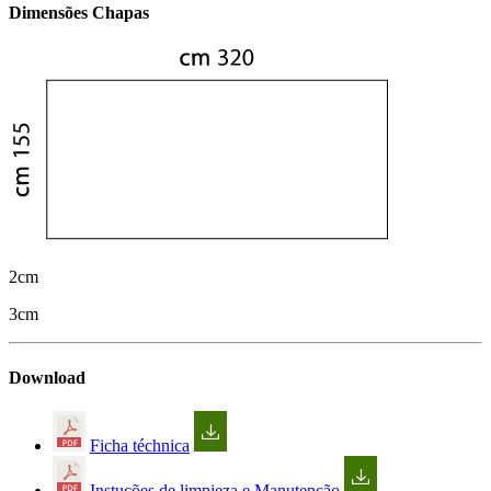
Dimensões Chapas
2cm
3cm
Download
Ficha téchnica
Instuções de limpieza e Manutenção