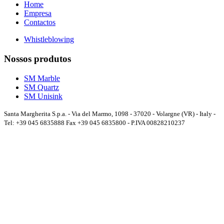
Home
Empresa
Contactos
Whistleblowing
Nossos produtos
SM Marble
SM Quartz
SM Unisink
Santa Margherita S.p.a. - Via del Marmo, 1098 - 37020 - Volargne (VR) - Italy -
Tel: +39 045 6835888 Fax +39 045 6835800 - P.IVA 00828210237