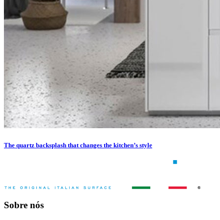
The quartz backsplash that changes the kitchen’s style
Sobre nós