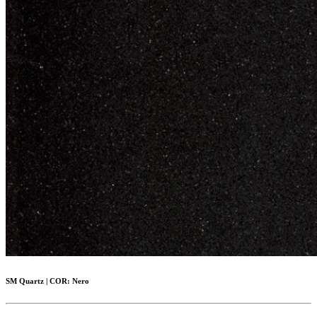
SM Quartz
|
COR:
Nero