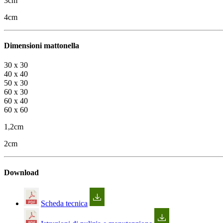
3cm
4cm
Dimensioni mattonella
30 x 30
40 x 40
50 x 30
60 x 30
60 x 40
60 x 60
1,2cm
2cm
Download
Scheda tecnica