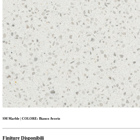
SM Marble
|
COLORE:
Bianco Avorio
Finiture Disponibili